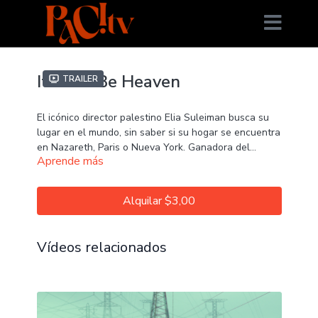
It Must Be Heaven
Trailer
El icónico director palestino Elia Suleiman busca su
lugar en el mundo, sin saber si su hogar se encuentra
en Nazareth, Paris o Nueva York. Ganadora del
Aprende más
Premio de la Crítica y de la Mención del Jurado en el
Festival de Cannes.
DIRECCIÓN: Elia Suleiman
CAST: Elia Suleiman, Gael García Bernal
Alquilar $3,00
SINOPSIS
El director Elia Suleiman protagoniza su propia
Vídeos relacionados
película, una saga cómica que investiga los
significados del exilio y la búsqueda de un hogar.
Suleiman deja su país, Palestina, buscando una nueva
vida. Pero, dondequiera que vaya, desde París a
Nueva York, Palestina parece seguirlo, porque algo